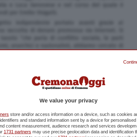
alia e Luca Genovese e nel corso del quale è
di per Emilio Visigalli.
etto indipendente portato avanti grazie al
a raccolta di denaro promossa via internet. Si
tavolo “che parla di conflitto sociale, le parti
mi, anarchici e nazionalisti, abbiamo cercato di
realistica possibile di una situazione di tensione
i legge nella descrizione redatta dai creatori -,
Contin
da che parte stare e ottenere il controllo delle
 i vari quartieri”. “Potrete comprare sul posto
flittuale di sempre”, si legge nell’invito circolato
vito che si conclude, in vista della sessione di
re… a patto che non stia usando le fazioni degli
We value your privacy
n evento, quello del 24 maggio, destinato a far
ersona.
tners
store and/or access information on a device, such as cookies 
identifiers and standard information sent by a device for personalised
 and content measurement, audience research and services developm
ur
1731 partners
may use precise geolocation data and identification 