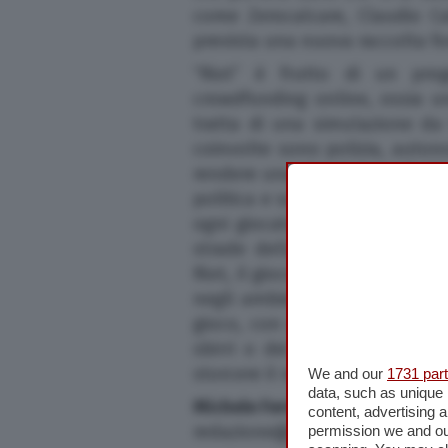
come Zerocalcare, Claudio C
prevista una nuova raccolta fon
“Riot” è frutto di un prog
crowdfunding online, ossia un
tratta di una simulazione da 
coinvolte sono polizia, autono
rendere una simulazione il più 
politica e sommossa urbana – s
ogni giocatore deve scegliere 
strade della città, occupando
Riot, il gioco da tavola più con
negli ambienti del Dordoni. In
gioco, con un “vinca il miglio
sbirri o dei nazionalisti”. U
storcere il naso a più di una p
We and our
1731 par
data, such as unique 
Michele Ferro
content, advertising
redazione@cremonaoggi.it
permission we and o