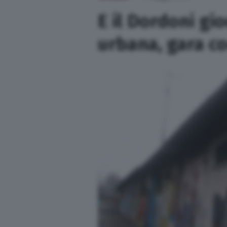
Sport
E il Dordoni gio
urbana, gara co
Nazionali
Lettere
Ambiente
Cremonese
L’editoriale
Opinioni
Salute