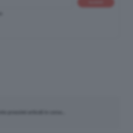
Iscriviti
cy
o prossimi articoli in corso...