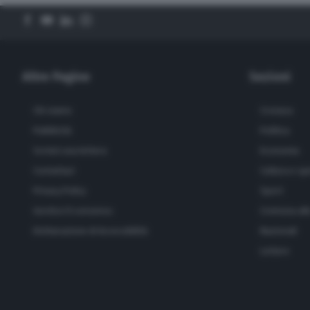
Altre Pagine
Sezioni
Chi siamo
Cronaca
Pubblicità
Politica
Scrivici una lettera
Economia
Contattaci
Cultura e sp
Privacy Policy
Sport
Gestisci il consenso
Cremona all
Dichiarazione di Accessibilità
Nazionali
Lettere