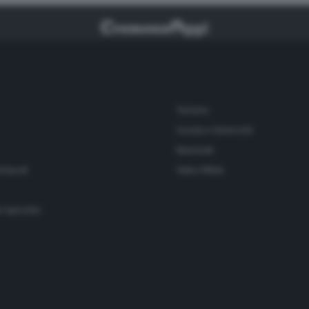
Turismo
Scuola e Università
Nazionali
ettacoli
Video Pillole
o Specchio