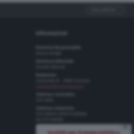
Torna all'inizio
Informazioni
Direttore Responsabile
Simone Arrighi
Direttore Editoriale
Gerardo Paloschi
Redazione
via Bastida 16 – 26100 Cremona
redazione@cremonaoggi.it
Telefono Centralino
0372 8056
Telefono redazione
0372 805674/805675/805666
Fax 0372 080169
⨯
Pubblicità
Iscriviti per ricevere notizie e
Tel 0372 8056