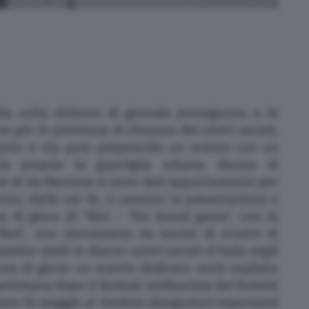
izia sulle violenze di gennaio proseguono e le
e per le promesse di chiusura dei centri sociali,
posto e sta pure preparando un evento con un
a proprio la guerriglia urbana. Decine di
ale di via Mantova si sono dati appuntamento per
no, dalle ore 16, ci saranno la presentazione e
e di gioco di “Riot – The board game”, con la
“Riot”, una simulazione da tavolo di scontri di
ative simili in diversi centri sociali d’Italia negli
cina di giorni un evento dedicato verrà ospitato
ttimana dopo il festival antifascista dei fumetti
bato 16 maggio al Dordoni disegnatori importanti