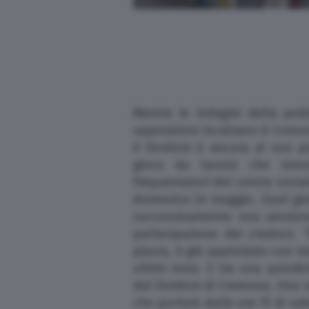
Scuola e Università
Turismo
Altre Pagine
Mentre le indagini della pol
opposizioni incalzano il Comun
il Dordoni è ancora al suo 
Scopri il network
gioco da tavolo che simul
frequentatori del centro soci
domenica 24 maggio. Quel gior
successivamente una session
partecipazione dei creatori. 
piazza, è già approdato con inizi
ultimi mesi. E tra una quindi
dal Dordoni di Cremona. Una se
che porterà dalle ore 15 di sa