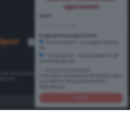
aggiornamenti
Email*
Scegli quali messaggi ricevere*
"Di primo mattino" - La rassegna stampa di
CR1
"I fatti del giorno" - Email quotidiana con gli
articoli della giornata
Acconsento al trattamento
oriale Gerardo Paloschi.
L'informativa sul trattamento dei dati personali ai
prile 2011
sensi dell'art.13 del Regolamento GDPR è
disponibile
Qui
Iscriviti