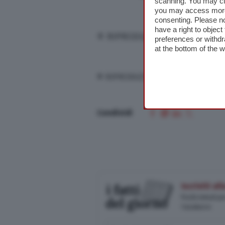
scanning. You may cl
you may access more 
consenting. Please no
have a right to objec
© RIPRODUZIONE RISERVATA
preferences or withdr
at the bottom of the 
© RIPRODUZIONE RISERVATA
Condividi
Iscriviti a
Pochi minuti p
Casalasco.