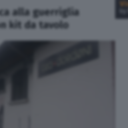
ca alla guerriglia
n kit da tavolo