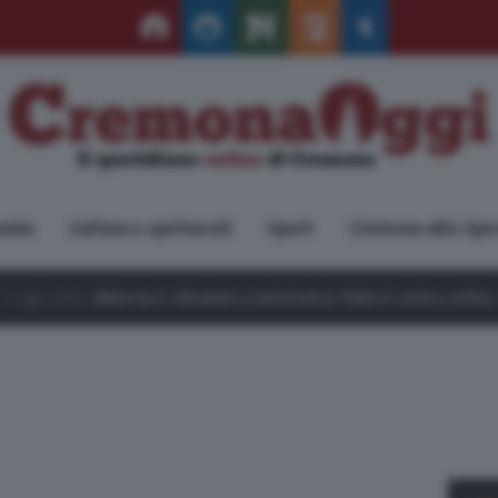
omia
Cultura e spettacoli
Sport
Cremona allo Spe
 Giovanni a Castelvetro: finito il centro estivo, si lavora per l’apertur