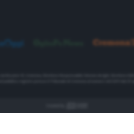
, via Rosario 19, Cremona. Direttore Responsabile Simone Arrighi. Direttore Edit
nel pubblico registro presso il Tribunale di Cremona al numero 461/2011 dal 29 a
Created by 