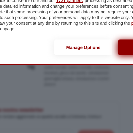
ick to consent to our and our
1731 partners
’ processing as described 
detailed information and change your preferences before consenting
te that some processing of your personal data may not require your 
t to such processing. Your preferences will apply to this website only
aw your consent at any time by returning to this site and clicking the
webpage.
Manage Options
Tag
centri sociali
,
centro sociale
,
cremona
,
Dordoni
,
gioco da tavolo
,
simulazione
guerriglia urbana
,
simulazione scontri
piazza
lla nostra newsletter
er restare aggiornato su quanto accade a Cremona, Crema e