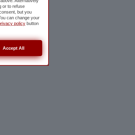
above. Alternatively
 or to refuse
consent, but you
. You can change your
privacy policy
button
Accept All