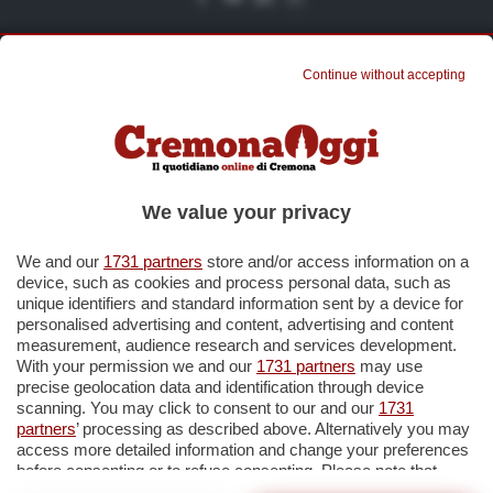
Turismo
Altre Pagine
Sezioni
Continue without accepting
Altre Pagine
Chi siamo
Cronaca
Pubblicità
Politica
Scopri il network
Scrivici una lettera
Economia
We value your privacy
Contattaci
Cultura e spettacoli
Privacy Policy
Sport
We and our
1731 partners
store and/or access information on a
device, such as cookies and process personal data, such as
Gestisci il consenso
Cremona allo Specchio
unique identifiers and standard information sent by a device for
Dichiarazione di Accessibilità
Nazionali
personalised advertising and content, advertising and content
measurement, audience research and services development.
Lettere
With your permission we and our
1731 partners
may use
precise geolocation data and identification through device
Cerca
scanning. You may click to consent to our and our
1731
Informazioni
partners
’ processing as described above. Alternatively you may
access more detailed information and change your preferences
Direttore Responsabile
Turismo
before consenting or to refuse consenting. Please note that
Simone Arrighi
some processing of your personal data may not require your