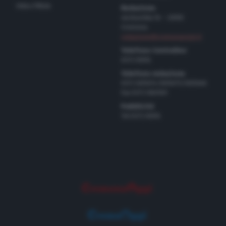
Video Pillole
Redazione
via Bastida 16 – 26100
Cremona
redazione@cremonaoggi.it
Telefono Centralino
0372 8056
Telefono redazione
0372 805674/805675/805666
Fax 0372 080169
Pubblicità
Tel 0372 8056