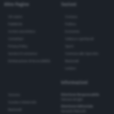
Altre Pagine
Sezioni
Chi siamo
Cronaca
Pubblicità
Politica
Scrivici una lettera
Economia
Contattaci
Cultura e spettacoli
Privacy Policy
Sport
Gestisci il consenso
Cremona allo Specchio
Dichiarazione di Accessibilità
Nazionali
Lettere
Informazioni
Direttore Responsabile
Turismo
Simone Arrighi
Scuola e Università
Direttore Editoriale
Nazionali
Gerardo Paloschi