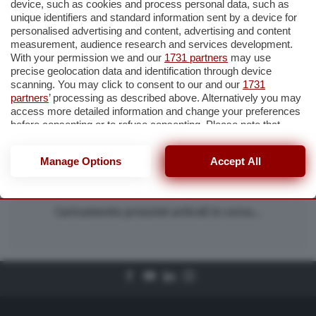
device, such as cookies and process personal data, such as
Iscriviti
unique identifiers and standard information sent by a device for
personalised advertising and content, advertising and content
measurement, audience research and services development.
With your permission we and our
1731 partners
may use
precise geolocation data and identification through device
Cerca
scanning. You may click to consent to our and our
1731
partners
’ processing as described above. Alternatively you may
access more detailed information and change your preferences
before consenting or to refuse consenting. Please note that
some processing of your personal data may not require your
consent, but you have a right to object to such processing. Your
Manage Options
Accept All
preferences will apply to this website only. You can change
your preferences or withdraw your consent at any time by
returning to this site and clicking the
privacy policy
button at the
bottom of the webpage.
Caricamento prossimi articoli in corso...