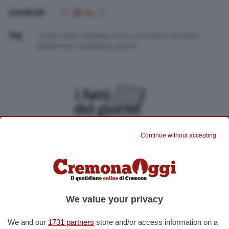
Condividi
Tag
arvedi
,
centro
,
cittadella
,
cremo
,
cremonese
,
frosinone
,
grigiorossa
,
miramontes
,
pestrin
Iscriviti alla nostra newsletter
Continue without accepting
Pochi minuti per restare aggiornato su quanto accade a Cremona,
Crema e Casalasco.
Accetto l'informativa sulla
Privacy Policy
We value your privacy
Altre iscrizioni
Rassegna stampa
We and our
1731 partners
store and/or access information on a