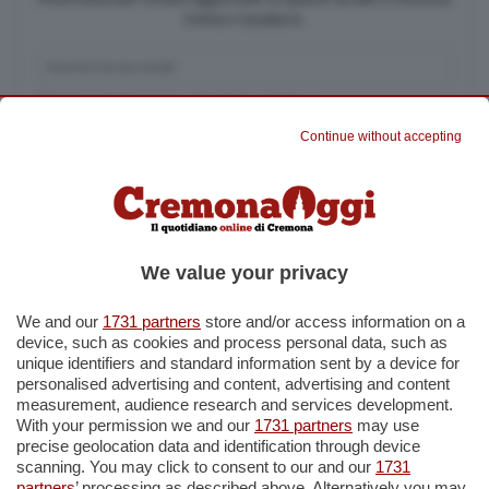
Crema e Casalasco.
Accetto l'informativa sulla
Privacy Policy
Altre iscrizioni
Continue without accepting
Rassegna stampa
Iscriviti
We value your privacy
We and our
1731 partners
store and/or access information on a
device, such as cookies and process personal data, such as
unique identifiers and standard information sent by a device for
personalised advertising and content, advertising and content
measurement, audience research and services development.
With your permission we and our
1731 partners
may use
precise geolocation data and identification through device
Cerca
scanning. You may click to consent to our and our
1731
partners
’ processing as described above. Alternatively you may