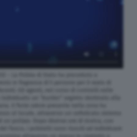
) – La Polizia di Stato ha proceduto a
esto in flagranza di 5 persone per il reato di
enti. Gli agenti, nel corso di controlli nelle
individuato un “bunker” segreto destinato alla
uana. Il forte odore presente nella zona ha
esso al locale, attraverso un sofisticato sistema
di un pollaio. Dopo diverse ore di ricerca, con
 del fuoco, i poliziotti sono riusciti ad individuare
o avveniva attraverso un masso in cemento a