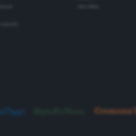
ettacoli
Video Pillole
o Specchio