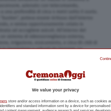
scensore, azionato con telecomando,
a una profondità di circa 4 metri sotto il suolo.
 “bunker”, poteva essere richiuso dall’interno
mando, e veniva opportunamente celato in
nata ad accogliere avicoli. All’interno del
 un sistema di videosorveglianza esterna,
ione, irrigazione, essicamento, e circa 65 chili di
à in lavorazione e arbusti da lavorare. La
er e tutto il materiale necessario alla
Contin
 sottoposti a sequestro. Arrestate 5 persone:
e i poliziotti hanno sorpreso all’interno del
i produzione di sostanza stupefacente, con
tà. Il gip, dopo la convalida gli arresti, ha
 cautelare in carcere nei confronti di tre
We value your privacy
confronti degli altri due. vbo/mca1
tners
store and/or access information on a device, such as cookies 
identifiers and standard information sent by a device for personalised
 and content measurement, audience research and services developm