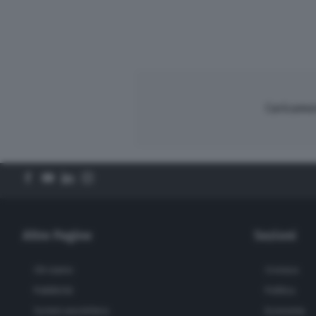
Caricament
Altre Pagine
Sezioni
Chi siamo
Cronaca
Pubblicità
Politica
Scrivici una lettera
Economia