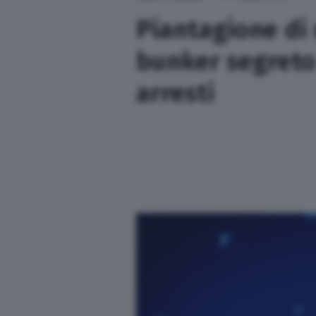
Sport
Piantagione di 
bunker segreto
Nazionali
arresti
Lettere
Ambiente
Cremonese
L’editoriale
Opinioni
Salute