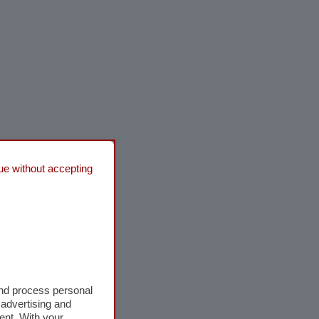
ue without accepting
and process personal
 advertising and
ent. With your