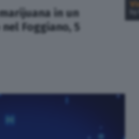
marijuana in un
 nel Foggiano, 5