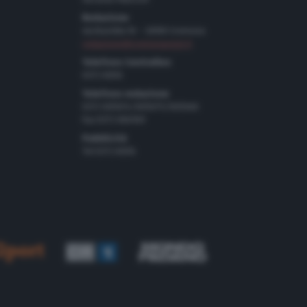
Redazione
via Bastida 16 – 26100 Cremona
redazione@cremonaoggi.it
Telefono Centralino
0372 8056
Telefono redazione
0372 805674/805675/805666
Fax 0372 080169
Pubblicità
Tel 0372 8056