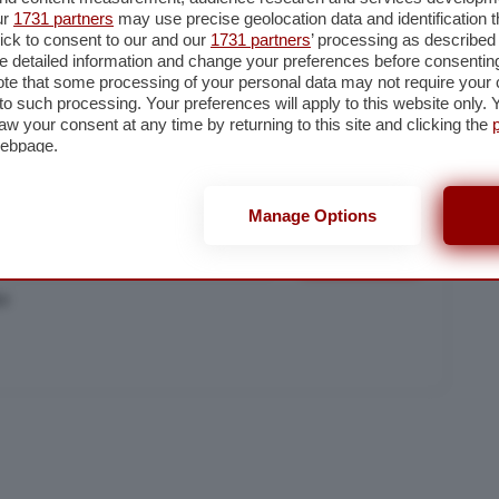
ur
1731 partners
may use precise geolocation data and identification 
ick to consent to our and our
1731 partners
’ processing as described 
detailed information and change your preferences before consenting
te that some processing of your personal data may not require your 
t to such processing. Your preferences will apply to this website only
aw your consent at any time by returning to this site and clicking the
webpage.
lla nostra newsletter
er restare aggiornato su quanto accade a Cremona, Crema e
Manage Options
Iscriviti
cy