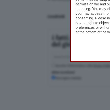
permission we and o
scanning. You may cl
you may access more 
Condividi
consenting. Please no
have a right to objec
preferences or withdr
at the bottom of the 
Iscriviti a
Pochi minuti p
Casalasco.
Accetto l'informativa sulla
Privacy Poli
Altre iscrizioni
Rassegna stampa