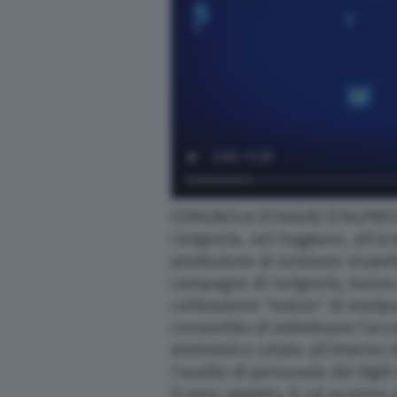
Scuola e Università
Turismo
Altre Pagine
Scopri il network
CERIGNOLA (FOGGIA) (ITALPRESS
Cerignola, nel Foggiano, all’arr
produzione di sostanze stupefac
campagne di Cerignola, hanno 
coltivazione “indoor” di marij
consentito di individuare l’acc
elettronico celato all’interno 
l’ausilio di personale dei Vigili
il vano segreto, il cui access