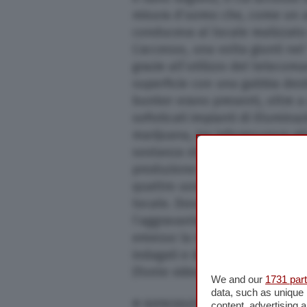
misura d’uomo che, come un a
conduceva al locale realizzato 
L’accesso, una volta giunti nel
grazie all’utilizzo del teleco
superficie con una gabbia desti
bunker erano presenti, oltre a
sofisticati impianti di illuminaz
marijuana, tra infiorescenze gi
sostanza stupefacente, il bunk
produzione illecita sono stati
quattro uomini e una donna, ch
locale. Dovranno rispondere d
l’aggravante dell’ingente quanti
emesso la misura della custodia
indagati e dei domiciliari nei 
(Fonte video: Polizia di Stato)
We and our
1731 par
data, such as unique 
© RIPRODUZIONE RISERVATA
content, advertising