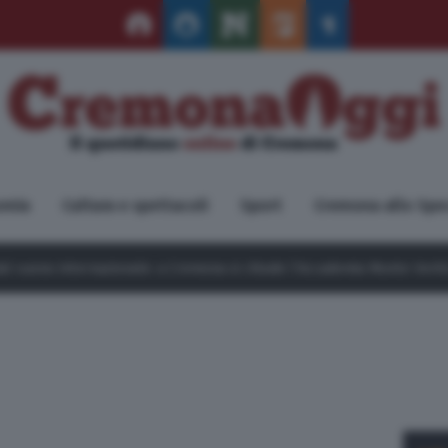
omia
Cultura e spettacoli
Sport
Cremona allo Spe
onale: a Cremona si chiude l’Accademia Monte Verità
8 Ago 2026
De