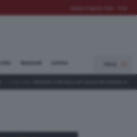
Sabato 8 Agosto 2026 - 15:36
cchio
Nazionali
Lettere
Cerca
tenuto si dà fuoco nel carcere di Cremona: ricoverato a Milano, è gra