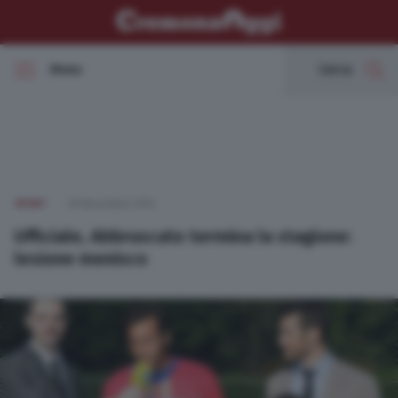
Menu
Cerca
In Evidenza
Cronaca
SPORT
20 Novembre 2013
Politica
Ufficiale, Abbruscato termina la stagione:
lesione menisco
Economia
Cultura e spettacoli
Sport