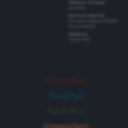
Telefono Centralino
0372 8056
Telefono redazione
0372 805674/805675/805666
Fax 0372 080169
Pubblicità
Tel 0372 8056