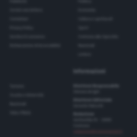
Pubblicità
Politica
Scrivici una lettera
Economia
Contattaci
Cultura e spettacoli
Privacy Policy
Sport
Gestisci il consenso
Cremona allo Specchio
Dichiarazione di Accessibilità
Nazionali
Lettere
Informazioni
Direttore Responsabile
Turismo
Simone Arrighi
Scuola e Università
Direttore Editoriale
Nazionali
Gerardo Paloschi
Video Pillole
Redazione
via Bastida 16 – 26100
Cremona
redazione@cremonaoggi.it