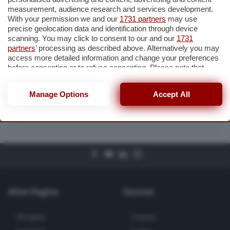
measurement, audience research and services development.
With your permission we and our
1731 partners
may use
precise geolocation data and identification through device
Cerca
scanning. You may click to consent to our and our
1731
partners
’ processing as described above. Alternatively you may
access more detailed information and change your preferences
before consenting or to refuse consenting. Please note that
some processing of your personal data may not require your
consent, but you have a right to object to such processing. Your
Manage Options
Accept All
preferences will apply to this website only. You can change
your preferences or withdraw your consent at any time by
Caricamento prossimi articoli in corso...
returning to this site and clicking the
privacy policy
button at the
bottom of the webpage.
Altre Pagine
Sezioni
Chi siamo
Cronaca