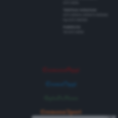
0372 8056
Telefono redazione
0372 805674/805675/805666
Fax 0372 080169
Pubblicità
Tel 0372 8056
⨯