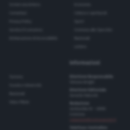
Scrivici una lettera
Economia
Contattaci
Cultura e spettacoli
Privacy Policy
Sport
Gestisci il consenso
Cremona allo Specchio
Dichiarazione di Accessibilità
Nazionali
Lettere
Informazioni
Direttore Responsabile
Turismo
Simone Arrighi
Scuola e Università
Direttore Editoriale
Nazionali
Gerardo Paloschi
Video Pillole
Redazione
via Bastida 16 – 26100
Cremona
redazione@cremonaoggi.it
Telefono Centralino