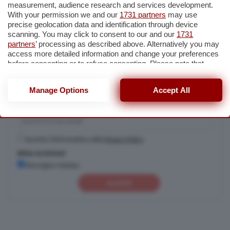
measurement, audience research and services development.
With your permission we and our
1731 partners
may use
precise geolocation data and identification through device
Cerca
scanning. You may click to consent to our and our
1731
partners
’ processing as described above. Alternatively you may
access more detailed information and change your preferences
before consenting or to refuse consenting. Please note that
some processing of your personal data may not require your
Iscriviti alla nostra newsletter
consent, but you have a right to object to such processing. Your
Pochi minuti per restare aggiornato su quanto accade a Cremona,
Manage Options
Accept All
preferences will apply to this website only. You can change
Crema e Casalasco.
your preferences or withdraw your consent at any time by
returning to this site and clicking the
privacy policy
button at the
bottom of the webpage.
Accetto l'informativa sulla
Privacy Policy
Altre iscrizioni
Rassegna stampa
Iscriviti