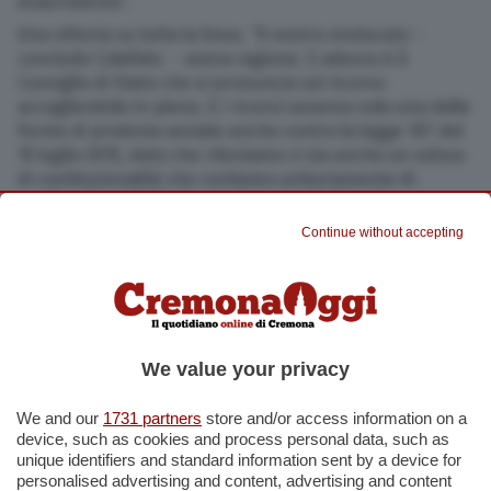
esaurimento”.
Una vittoria su tutta la linea. “Il nostro sindacato –
conclude Colafato – aveva ragione. E adesso è il
Consiglio di Stato che si pronuncia sul ricorso
accogliendolo in pieno. E i ricorsi saranno solo una delle
forme di protesta avviate anche contro la legge 107 del
15 luglio 2015, dato che riteniamo ci sia anche un vulnus
di costituzionalità che contiamo unitariamente di
portare davanti alla Consulta. Senza abbandonare,
tuttavia, gli strumenti classici della mobilitazione”.
Continue without accepting
© RIPRODUZIONE RISERVATA
We value your privacy
Condividi
We and our
1731 partners
store and/or access information on a
device, such as cookies and process personal data, such as
Tag
. ministero
,
cremona
,
cremonese
,
cremonesi
,
docenti
,
unique identifiers and standard information sent by a device for
graduatoria
,
insegnanti
,
precari
,
scuola
personalised advertising and content, advertising and content