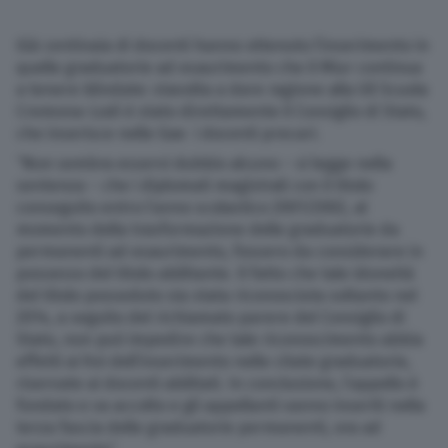
Già centinaia di docenti hanno ottenuto l’inserimento in
quelle graduatorie ad esaurimento che il Miur continua
a tenere blindate: stavolta a dare ragione alla Uil Scuola
Cremona-Lodi è stato direttamente il Consiglio di Stato,
che inserisce nelle Gae i docenti precari.
“Non sembra esservi dubbio alcuno – si legge nella
sentenza – che i diplomati magistrali con il titolo
conseguito entro l’anno scolastico 2001/2002, al
momento della trasformazione delle graduatorie da
permanenti ad esaurimento, fossero da considerare in
possesso del titolo abilitante. Il fatto che tale idoneità
del titolo posseduto sia stata riconosciuta soltanto nel
2014, a seguito del richiamato parere del Consiglio di
Stato, non può impedire che tale riconoscimento abbia
effetti ai fini dell’inserimento nelle citate graduatorie,
riservate ai docenti abilitati. In conclusione, l’appello è
fondato e va accolto e gli appellanti vanno inseriti nella
terza fascia delle graduatorie permanenti, ora ad