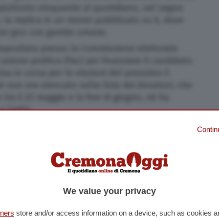
 piuttosto eloquente al quotidiano, nel segno
ti, la replica in un meme pubblicato su X, dove
 due gnu con gambe umane.
depositata presso la Commissione elettorale
azione politica (Pac) per finanziare il candidato
sa in corsa per le elezioni del prossimo 5
k non era elencato nella lista dei donatori, che
 tra il 22 maggio e la fine di giugno, né ha
a luglio.
Contin
We value your privacy
tners
store and/or access information on a device, such as cookies 