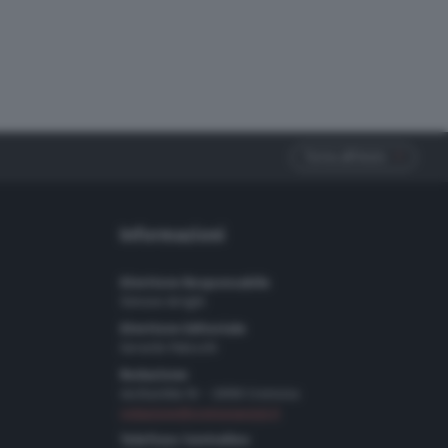
Torna all'inizio
Informazioni
Direttore Responsabile
Simone Arrighi
Direttore Editoriale
Gerardo Paloschi
Redazione
via Bastida 16 – 26100 Cremona
redazione@cremonaoggi.it
Telefono Centralino