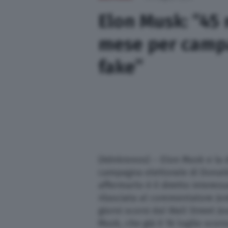
Sport
Elon Musk: “45 m
mese per camp
Nazionali
fake”
Lettere
Ambiente
Cremonese
(Adnkronos) – Elon Musk e la d
L’editoriale
campagna elettorale di Donal
affermarlo è il diretto interess
Opinioni
rilasciata al commentatore Jor
giorni scorsi dal Wall Street J
Salute
Musk, che già il 16 luglio scor