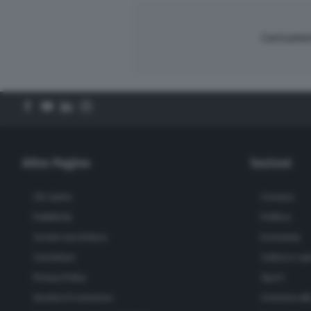
Caricament
Altre Pagine
Sezioni
Chi siamo
Cronaca
Pubblicità
Politica
Scrivici una lettera
Economia
Contattaci
Cultura e sp
Privacy Policy
Sport
Gestisci il consenso
Cremona all