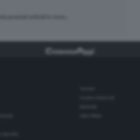
o prossimi articoli in corso...
Turismo
Scuola e Università
Nazionali
ettacoli
Video Pillole
o Specchio