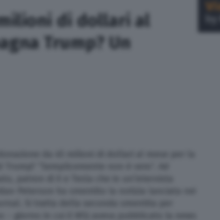
ilioni di dollari al
agna Trump? Un
onazione da 45 milioni di dollari al mese per la
d Trump? “Semplicemente non è vero”. Ad
ato, patron di X e Tesla che in un’intervista
dan Peterson ha smentito la notizia lanciata nei
ournal. Si tratta della seconda smentita per
so – giorno in cui il WSJ aveva pubblicato la news