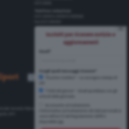
0372 8056
Telefono redazione
0372 805674/805675/805666
Fax 0372 080169
⨯
Pubblicità
Iscriviti per ricevere notizie e
Tel 0372 8056
aggiornamenti
Email*
Scegli quali messaggi ricevere*
"Di primo mattino" - La rassegna stampa di
CR1
"I fatti del giorno" - Email quotidiana con gli
articoli della giornata
Acconsento al trattamento
oriale Gerardo Paloschi.
L'informativa sul trattamento dei dati personali ai
prile 2011
sensi dell'art.13 del Regolamento GDPR è
disponibile
Qui