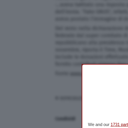
-, aveva twittato una risposta
Scuola e Università
dell’ironia. “Fake GNUS”, infat
aveva postato l’immagine di
Turismo
Del resto nella dichiarazione 
federale dal super comitato di 
repubblicano alla presidenza U
Altre Pagine
novembre, riporta il Time, Mus
include le donazioni effettuate
fornito contributi almeno fino 
Scopri il network
Fonte
www.adnkronos.com
© RIPRODUZIONE RISERVATA
Condividi
We and our
1731 par