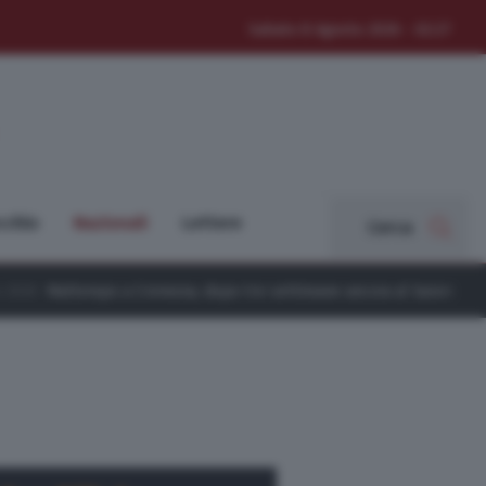
Sabato 8 Agosto 2026 - 02:27
cchio
Nazionali
Lettere
Cerca
o a Cremona, dopo tre settimane ancora al lavoro per ripulire la cit