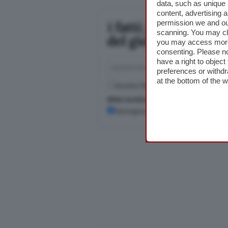
data, such as unique 
content, advertising
permission we and o
Iscriviti a
scanning. You may cl
Pochi minuti p
you may access more 
Casalasco.
consenting. Please no
have a right to objec
preferences or withdr
at the bottom of the 
Accetto l'informativa sulla
Privacy Poli
Altre iscrizioni
Rassegna stampa