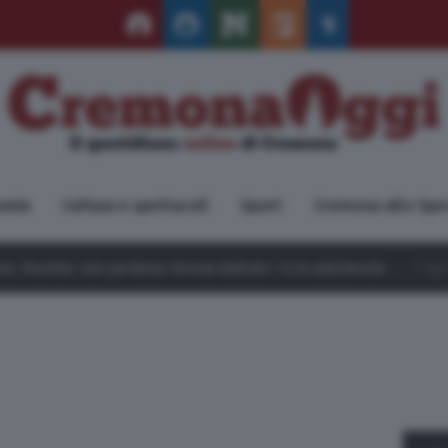
omia
Cultura e spettacoli
Sport
Cremona allo Spe
n perdona: Verona battuto 1-0 in amichevole
7 Ago 2026
Maltemp