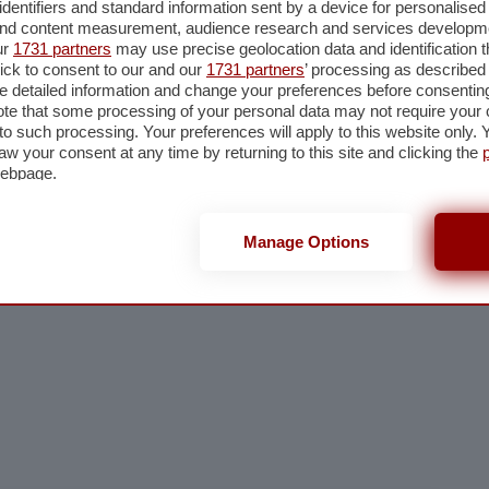
identifiers and standard information sent by a device for personalised
 and content measurement, audience research and services developm
ur
1731 partners
may use precise geolocation data and identification 
lla nostra newsletter
ick to consent to our and our
1731 partners
’ processing as described 
er restare aggiornato su quanto accade a Cremona, Crema e
detailed information and change your preferences before consenting
te that some processing of your personal data may not require your 
t to such processing. Your preferences will apply to this website only
Iscriviti
aw your consent at any time by returning to this site and clicking the
webpage.
cy
Manage Options