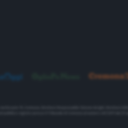
, via Rosario 19, Cremona. Direttore Responsabile Simone Arrighi. Direttore Edit
nel pubblico registro presso il Tribunale di Cremona al numero 461/2011 dal 29 a