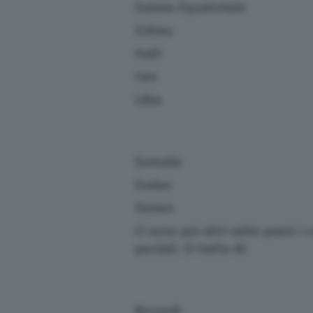
Guinea Equatoriale
Eritrea
Haiti
Iran
Libia
Somalia
Sudan
Yemen
Ci sono poi altri sette paesi i c
parziali. Si tratta di:
Burundi