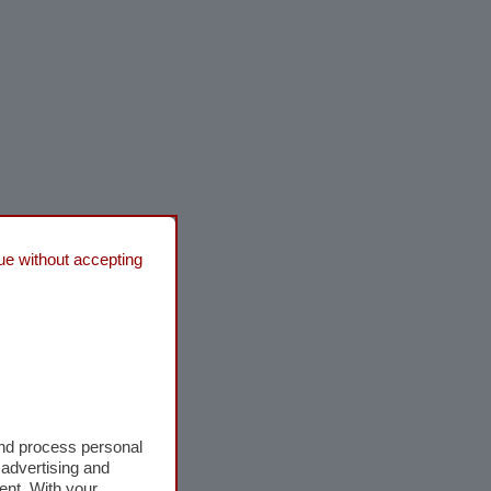
ue without accepting
and process personal
 advertising and
ent. With your