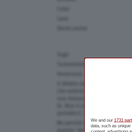
Cuba
Laos
Sierra Leone
Togo
Turkmenistan
Venezuela
Il divieto entrerà in vigore lun
che eviterà il caos che si è sc
una misura simile è entrata in
fa. Non è stata fornita una da
periodica”, spiega la Bbc.
We and our
1731 par
Ma perché è stato annunciato 
data, such as unique 
queste “restrizioni di buon se
content, advertising