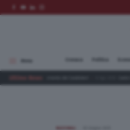
In Evidenza
Cronaca
Politica
Econ
Menu
Cronaca
Ultime News
vento dei Carabinieri
8 Ago 2026
Canto lirico dal suono internazio
Politica
Economia
Cultura e spettacoli
NAZIONALI
05 Giugno 2025