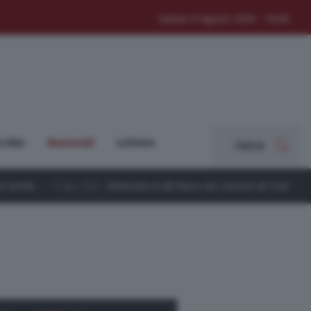
Sabato 8 Agosto 2026 - 16:00
cchio
Nazionali
Lettere
Cerca
enuto si dà fuoco nel carcere di Cremona: ricoverato a Milano, è grav