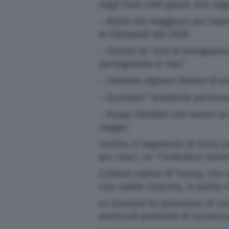
negli Stati Uniti grazie alle se
– Atleti che viaggiano per impo
le Olimpiadi del 2028
– Titolari di “visti di immigraz
perseguitate in Iran”
– Cittadini afghani titolari di v
– Qualsiasi “residente permane
– Doppi cittadini che hanno la 
viaggio
Inoltre, il Segretario di Stato
per caso”, se “l’individuo servi
L’ultimo ordine di Trump, che s
una rapida risposta, in patria 
La Somalia ha promesso di coll
eventuali problemi di sicurezz