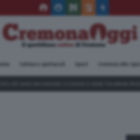
omia
Cultura e spettacoli
Sport
Cremona allo Spe
nale: a Cremona si chiude l’Accademia Monte Verità
8 Ago 2026
Det