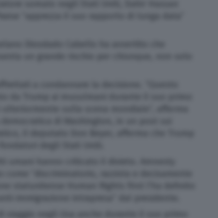
iatore somalo negli Stati Uniti, Dahir Hassan
Paese “apprezza il suo rapporto di lunga data”
zuelano Diosdado Cabello ha avvertito che
resenta un grande rischio per chiunque, non solo
affrettati a condannare la decisione. “Questo
sto da Trump ai musulmani durante il suo primo
i ulteriormente sulla scena mondiale”, afferma
 democratica di Washington, in un post sui
atico, il deputato Don Beyer, afferma che Trump
 fondatori degli Stati Uniti.
itti umani hanno criticato il divieto. Amnesty
to come “discriminatorio, razzista e decisamente
one statunitense Human Rights First l’ha definito
anti-immigrazione intrapresa” dal presidente.
i viaggio negli Usa anche durante il suo primo