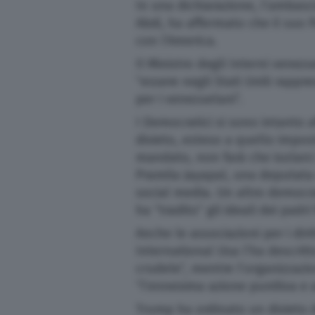
In una dichiarazione, l’ambasc
Abdi, ha affermato che il suo 
con l’America.
Il Ministro degli Interni vene
“essere negli Stati Uniti rapp
per i venezuelani”.
I Democratici si sono intanto 
divieto, esteso a quello impo
mandato, non farà che isolarc
Pramila Jayapal, una deputata
social media. Un altro democr
ha “tradito” gli ideali dei padri
Anche le associazioni per i dir
International Usa l’ha descrit
crudele”, mentre l’organizzazi
“l’ennesima azione punitiva e 
Trump ha ordinato un divieto d