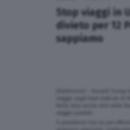
Sport
Stop viaggi in 
divieto per 12 
Nazionali
sappiamo
Lettere
Ambiente
Cremonese
(Adnkronos) – Donald Trump ha
L’editoriale
viaggio negli Stati Uniti da 12 
Nella lista anche altri sette Pae
Opinioni
viaggio parziali.
Il presidente Usa ha poi affer
Salute
venissero apportati “migliora