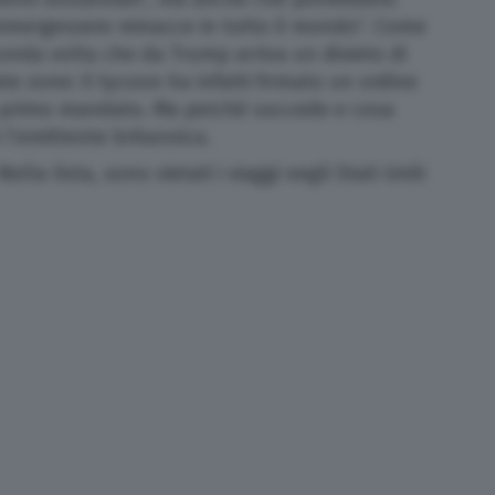
 “emergessero minacce in tutto il mondo”. Come
conda volta che da Trump arriva un divieto di
e zone: il tycoon ha infatti firmato un ordine
uo primo mandato. Ma perché succede e cosa
 l’emittente britannica.
ella lista, sono vietati i viaggi negli Stati Uniti