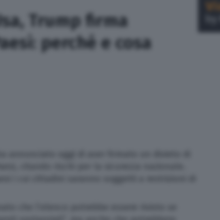
Usa, Trump firma
Paesi: perché e cosa
 annunciato oggi di aver firmato un divieto di
Paesi, citando rischi per la sicurezza nazionale.
si i cui cittadini saranno soggetti a restrizioni di
mato che l’elenco potrebbe essere rivisto se
menti sostanziali”, ma anche che potrebbero