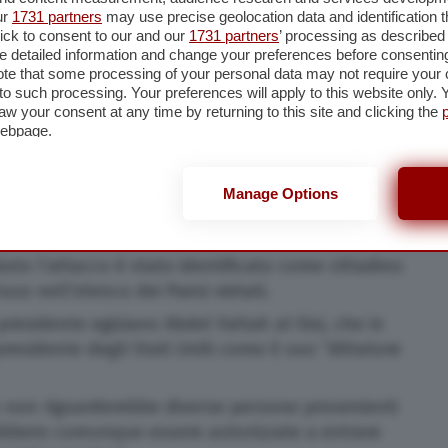
ur
1731 partners
may use precise geolocation data and identification 
 che spiega come in un video pubblicato sul social
ick to consent to our and our
1731 partners
’ processing as described 
il recente presunto attacco terroristico a
detailed information and change your preferences before consenting
nziato gli estremi pericoli” rappresentati da
te that some processing of your personal data may not require your 
no stati “adeguatamente controllati”.
t to such processing. Your preferences will apply to this website only
aw your consent at any time by returning to this site and clicking the
erite nell’attacco, quando un uomo ha colpito
webpage.
egli ostaggi israeliani, lanciando due ordigni
fiamme improvvisato.
Manage Options
to l’attacco è stato identificato come cittadino
luso nell’elenco dei Paesi vietati.
presidente egiziano Abdel Fattah al-Sisi, che in
residente degli Stati Uniti come il suo “dittatore
n non riguarderebbe diverse persone provenienti
rebbero comunque essere autorizzate a entrare