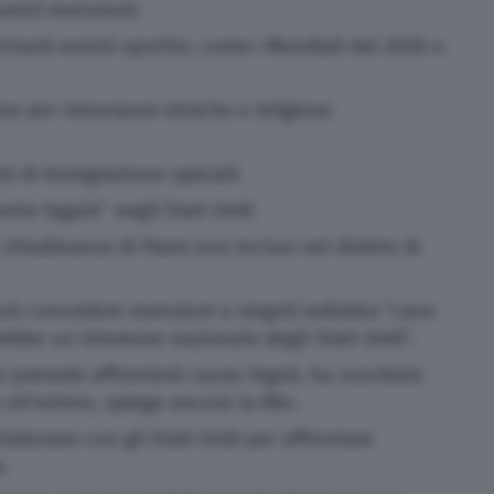
guenti esenzioni:
rtanti eventi sportivi, come i Mondiali del 2026 o
ione per minoranze etniche e religiose
isti di immigrazione speciali
nte legale” negli Stati Uniti
cittadinanza di Paesi non inclusi nel divieto di
 può concedere esenzioni a singoli individui “caso
rebbe un interesse nazionale degli Stati Uniti”.
i prevede affronterà cause legali, ha suscitato
e all’estero, spiega ancora la Bbc.
aborare con gli Stati Uniti per affrontare
a.