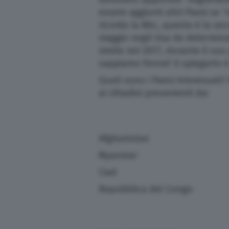
essere aggiunti altri Paesi se
Scuola e Università
ricorda la Bbc, questa è la se
viaggio negli Usa da determinat
Turismo
simile nel 2017, durante il s
sappiamo finora? A spiegarlo è
Altre Pagine
Quali sono i Paesi interessati? N
ai cittadini provenienti da:
Scopri il network
Afghanistan
Myanmar
Ciad
Repubblica del Congo