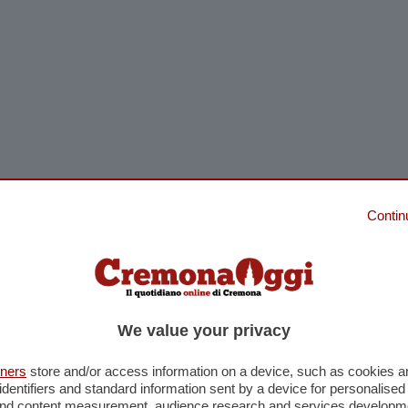
Contin
edì alle 12:01 ora locale, “un margine di sicurezza
atenato negli aeroporti di tutto il Paese quando
 vigore praticamente senza preavviso otto anni
ta di scadenza; l’ordinanza prevede una revisione
We value your privacy
tners
store and/or access information on a device, such as cookies 
un divieto? La Casa Bianca ha affermato che
identifiers and standard information sent by a device for personalised
nso” “proteggeranno gli americani da pericolosi
 and content measurement, audience research and services developm