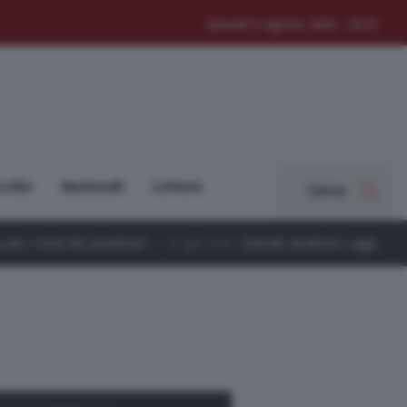
Giovedì 6 Agosto 2026 - 20:33
cchio
Nazionali
Lettere
Cerca
dolari
6 Ago 2026
Omicidi, incidenti e aggressioni: l’estate nera 