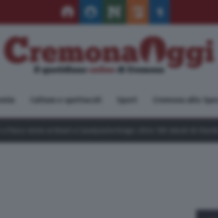
omia
Cultura e spettacoli
Sport
Cremona allo Spe
nari a Casalpusterlengo: oltre 100 minuti di ritardo per i treni dei pen