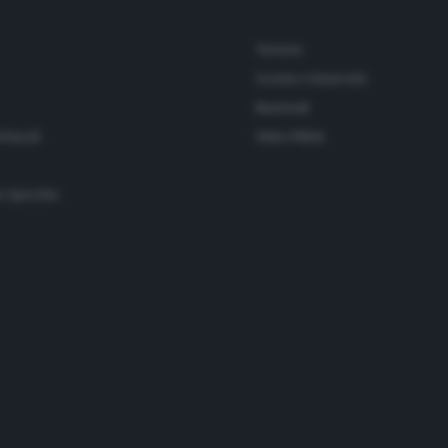
Turismo
Scuola e Università
Nazionali
ettacoli
Video Pillole
o Specchio