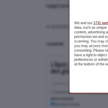
Leggi l’articolo completo su 
We and our
1731 par
© RIPRODUZIONE RISERVATA
data, such as unique 
content, advertising
permission we and o
scanning. You may cl
Condividi
you may access more 
consenting. Please no
have a right to objec
preferences or withdr
Iscriviti a
at the bottom of the 
Pochi minuti p
Casalasco.
Accetto l'informativa sulla
Privacy Poli
Altre iscrizioni
Rassegna stampa