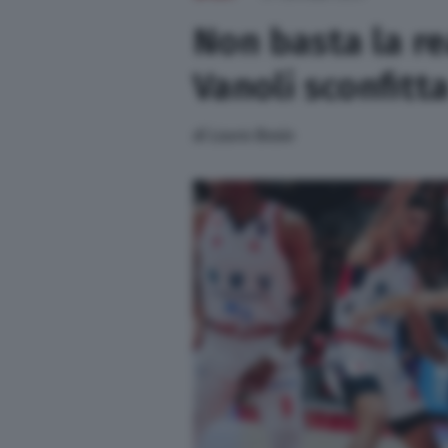
Sport
Non basta la re
Vanoli sconfitt
Nazionali
di
Laura Bosio
Lettere
Ambiente
Cremonese
L’editoriale
Opinioni
Salute