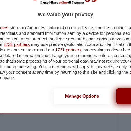
Cremonasport
We value your privacy
tners
store and/or access information on a device, such as cookies 
identifiers and standard information sent by a device for personalised
 and content measurement, audience research and services developm
ur
1731 partners
may use precise geolocation data and identification 
ick to consent to our and our
1731 partners
’ processing as described 
detailed information and change your preferences before consenting
te that some processing of your personal data may not require your 
t to such processing. Your preferences will apply to this website only
aw your consent at any time by returning to this site and clicking the
lla nostra newsletter
webpage.
er restare aggiornato su quanto accade a Cremona, Crema e
Manage Options
Iscriviti
cy