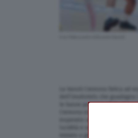
Scuola e Università
Turismo
Foto ©Alessandro Beltramini (Vanoli)
Altre Pagine
Scopri il network
La Vanoli Cremona fatica ad esp
dell’Unahotels che guadagna i
le basse percentuali da due e 
Cremona era riuscita ad acciuff
insperato vantaggio. Negli ult
lucidità e soprattutto contin
iniziato a giocare il suo basket