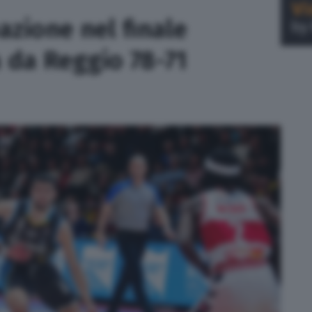
azione nel finale
a da Reggio 78-71