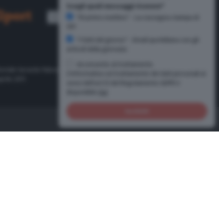
Scegli quali messaggi ricevere*
"Di primo mattino" - La rassegna stampa di
CR1
"I fatti del giorno" - Email quotidiana con gli
articoli della giornata
Acconsento al trattamento
oriale Gerardo Paloschi.
L'informativa sul trattamento dei dati personali ai
prile 2011
sensi dell'art.13 del Regolamento GDPR è
disponibile
Qui
Iscriviti