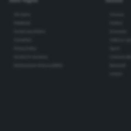
Altre Pagine
Sezioni
Chi siamo
Cronaca
Pubblicità
Politica
Scrivici una lettera
Economia
Contattaci
Cultura e sp
Privacy Policy
Sport
Gestisci il consenso
Cremona all
Dichiarazione di Accessibilità
Nazionali
Lettere