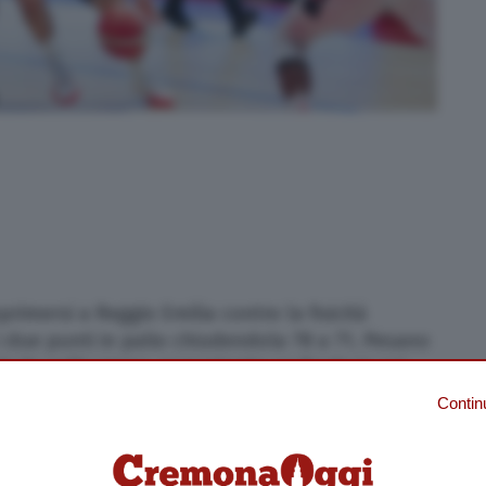
rimersi a Reggio Emilia contro la fisicità
 due punti in palio chiudendola 78 a 71. Pesano
le 14 palle perse, nonostante un finale in cui
are la partita e addirittura a trovare un
Contin
imi minuti però Pallacanestro Reggiana ritrova
uità non lasciando scampo ad Vanoli che ha
 troppo tardi.