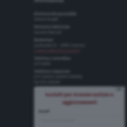
Informazioni
Direttore Responsabile
Simone Arrighi
Direttore Editoriale
Gerardo Paloschi
Redazione
via Bastida 16 – 26100 Cremona
redazione@cremonaoggi.it
Telefono Centralino
0372 8056
Telefono redazione
0372 805674/805675/805666
Fax 0372 080169
⨯
Pubblicità
Iscriviti per ricevere notizie e
Tel 0372 8056
aggiornamenti
Email*