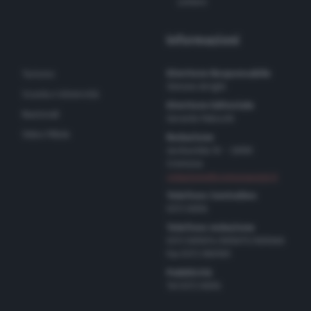
Lettere
Informazioni
Direttore Responsabile
Turismo
Simone Arrighi
Scuola e Università
Direttore Editoriale
Nazionali
Gerardo Paloschi
Video Pillole
Redazione
via Bastida 16 – 26100
Cremona
redazione@cremonaoggi.it
Telefono Centralino
0372 8056
Telefono redazione
0372 805674/805675/805666
Fax 0372 080169
Pubblicità
Tel 0372 8056