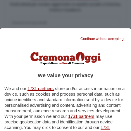
Pochi minuti per restare aggiornato su quanto accade a Cremona,
Crema e Casalasco.
Accetto l'informativa sulla
Privacy Policy
Continue without accepting
Altre iscrizioni
Rassegna stampa
Iscriviti
We value your privacy
We and our
1731 partners
store and/or access information on a
device, such as cookies and process personal data, such as
unique identifiers and standard information sent by a device for
personalised advertising and content, advertising and content
measurement, audience research and services development.
With your permission we and our
1731 partners
may use
precise geolocation data and identification through device
Cerca
scanning. You may click to consent to our and our
1731