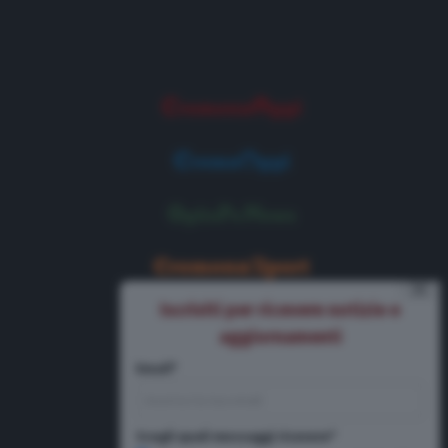
⨯
Iscriviti per ricevere notizie e
aggiornamenti
Email*
Scegli quali messaggi ricevere*