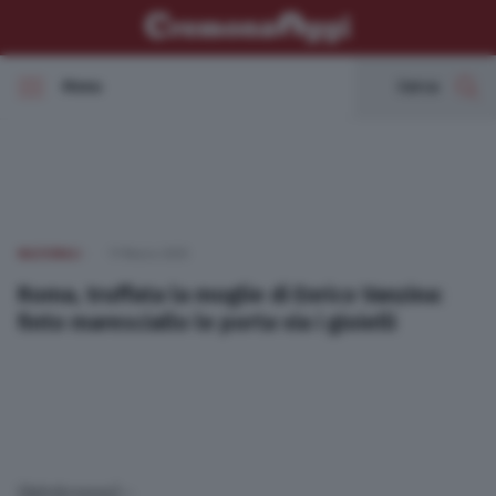
Menu
Cerca
In Evidenza
Cronaca
NAZIONALI
17 Marzo 2025
Politica
Roma, truffata la moglie di Enrico Vanzina:
finto maresciallo le porta via i gioielli
Economia
Cultura e spettacoli
Sport
(Adnkronos) –