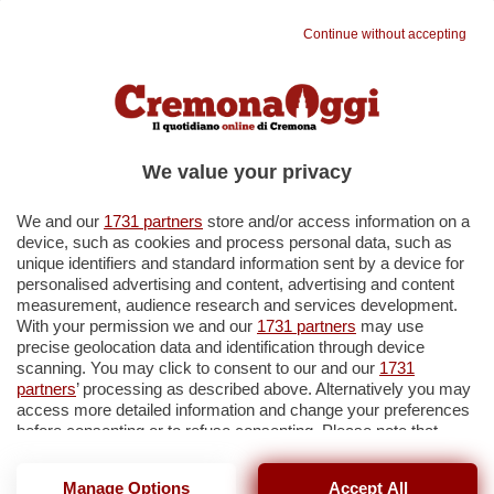
Continue without accepting
We value your privacy
We and our
1731 partners
store and/or access information on a
device, such as cookies and process personal data, such as
unique identifiers and standard information sent by a device for
personalised advertising and content, advertising and content
measurement, audience research and services development.
Caricamento prossimi articoli in corso...
With your permission we and our
1731 partners
may use
precise geolocation data and identification through device
Cerca
scanning. You may click to consent to our and our
1731
partners
’ processing as described above. Alternatively you may
access more detailed information and change your preferences
before consenting or to refuse consenting. Please note that
some processing of your personal data may not require your
consent, but you have a right to object to such processing. Your
Altre Pagine
Sezioni
Manage Options
Accept All
preferences will apply to this website only. You can change