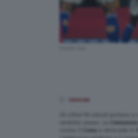
Scuola e Università
Turismo
Altre Pagine
Pezzella e Diao
Scopri il network
CREMONA
Gli ultimi 90 minuti portano a
verdetto amaro. La
Cremonese
contro il
Como
e retrocede in