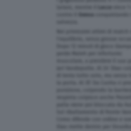
I grigiorossi perdono 4-1 contro
lariani, mentre il
Lecce
vince 1
contro il
Genoa
conquistando 
salvezza.
Nei primissimi attimi di match
l’equilibrio, senza grosse occa
Dopo 12 minuti di gioco Giamp
perde Maleh per infortunio
muscolare, a prendere il suo 
Jari Vandeputte. Al 24’ Diao co
di testa tutto solo, ma senza 
la porta. Al 35’ Da Cunha ci pr
punizione, colpendo la barrier
respinta colpisce anche Pezzel
palla viene poi bloccata da Au
Sul ribaltamento di fronte Van
Como difende con ordine e svent
Diao mette dentro per Douvika