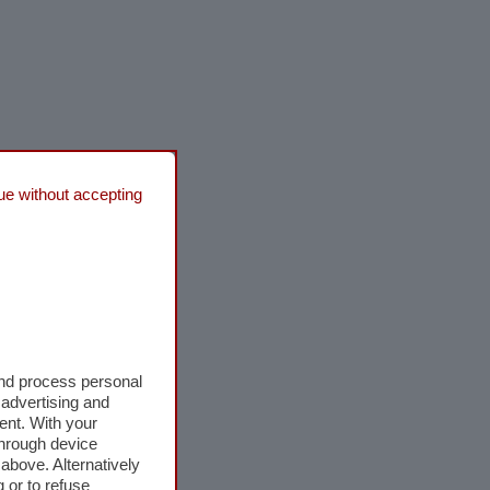
ue without accepting
and process personal
 advertising and
ent. With your
through device
above. Alternatively
 or to refuse