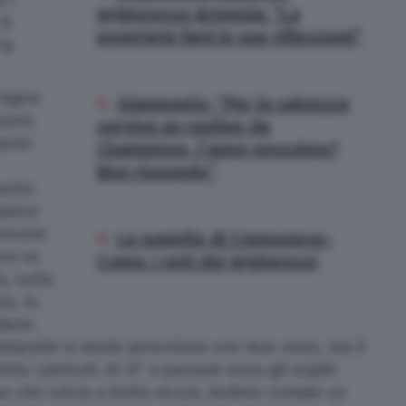
 i
grigiorosso Armenia: “La
-0
proprietà farà le sue riflessioni”
la
 regna
Giampaolo: “Per la salvezza
sioni.
serviva un ruolino da
aolo
Champions, l’anno prossimo?
Non rispondo”
posto
lpisce
trovare
Le pagelle di Cremonese-
ova su
Como: i voti dei grigiorossi
a, sulla
la, la
dero.
deputte si rende pericoloso con due cross, ma il
a i pericoli. Al 37’ a passare sono gli ospiti:
s che calcia a botta sicura, Audero compie un