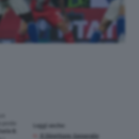
 un
perde
Leggi anche:
Serie B
.
Il Direttore Generale