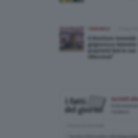
CREMONESE
25 Mag 20
Il Direttore Generale
grigiorosso Armenia:
proprietà farà le sue
riflessioni”
Iscriviti a
Pochi minuti p
Casalasco.
Accetto l'informativa sulla
Privacy Poli