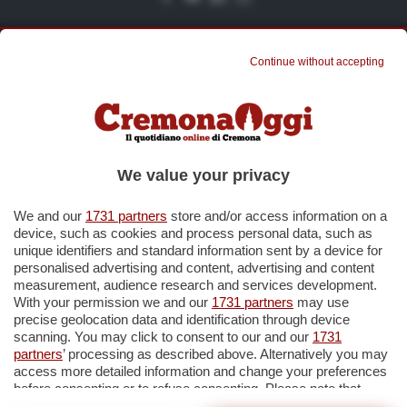
Turismo
Altre Pagine
Sezioni
Continue without accepting
Altre Pagine
Chi siamo
Cronaca
Pubblicità
Politica
Scopri il network
Scrivici una lettera
Economia
We value your privacy
Contattaci
Cultura e spettacoli
Privacy Policy
Sport
We and our
1731 partners
store and/or access information on a
device, such as cookies and process personal data, such as
Gestisci il consenso
Cremona allo Specchio
unique identifiers and standard information sent by a device for
Dichiarazione di Accessibilità
Nazionali
personalised advertising and content, advertising and content
measurement, audience research and services development.
Lettere
With your permission we and our
1731 partners
may use
precise geolocation data and identification through device
Cerca
scanning. You may click to consent to our and our
1731
Informazioni
partners
’ processing as described above. Alternatively you may
access more detailed information and change your preferences
Direttore Responsabile
Turismo
before consenting or to refuse consenting. Please note that
Simone Arrighi
some processing of your personal data may not require your