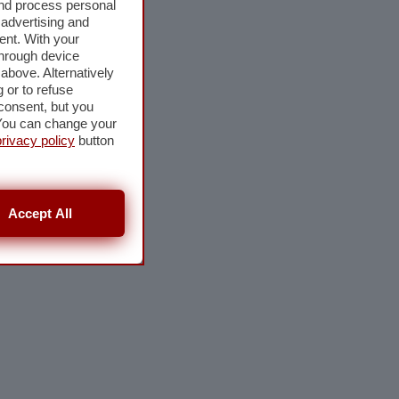
and process personal
 advertising and
ent. With your
through device
above. Alternatively
 or to refuse
consent, but you
. You can change your
privacy policy
button
Accept All