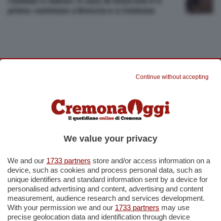
Cellulari e tumori. Il caso di Ivrea non è il
primo: sentenze a Brescia e a Cremona
CRONACA
08 Set 2015
Continue without accepting
Aveva un cellulare rubato, denunciato 17enne
romeno
CRONACA
11 Lug 2015
Via Lungo Po Europa, un 76enne la vittima del
We value your privacy
colpo: è furto con strappo
We and our
1733 partners
store and/or access information on a
CRONACA
23 Mag 2015
device, such as cookies and process personal data, such as
Chiede assistenza tecnica per cellulare
unique identifiers and standard information sent by a device for
rubato, minore nei guai
personalised advertising and content, advertising and content
measurement, audience research and services development.
With your permission we and our
1733 partners
may use
CRONACA
22 Set 2014
precise geolocation data and identification through device