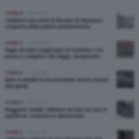
CRONACA
09 Mar 2019
Cellulare nascosto in flacone di shampoo
scoperto dalla polizia penitenziaria
CRONACA
20 Feb 2019
Finge di voler acquistare un telefono e lo
passa a complice che fugge, denunciata
CRONACA
15 Lug 2017
Auto si ribalta in via Geromini. Ferita 21enne
alla guida
CRONACA
25 Apr 2017
Reggiolo: vende cellulare on line ma non lo
spedisce: cremonese denunciato
CRONACA
21 Apr 2017