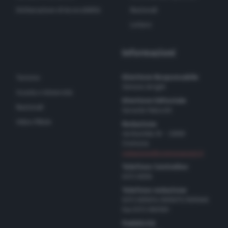
Dichiarazione di Accessibilità
Nazionali
Lettere
Informazioni
Direttore Responsabile
Turismo
Simone Arrighi
Scuola e Università
Direttore Editoriale
Nazionali
Gerardo Paloschi
Video Pillole
Redazione
via Bastida 16 – 26100
Cremona
redazione@cremonaoggi.it
Telefono Centralino
0372 8056
Telefono redazione
0372 805674/805675/805666
Fax 0372 080169
Pubblicità