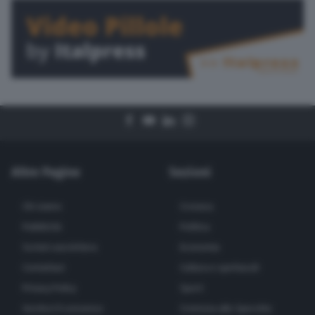
Altre Pagine
Sezioni
Chi siamo
Cronaca
Pubblicità
Politica
Scrivici una lettera
Economia
Contattaci
Cultura e spettacoli
Privacy Policy
Sport
Gestisci il consenso
Cremona allo Specchio